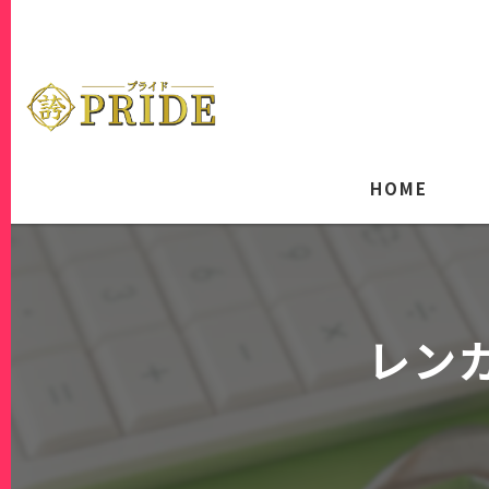
HOME
レン